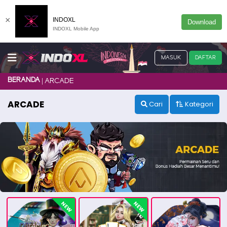
×
INDOXL
Download
INDOXL Mobile App
MASUK
DAFTAR
BERANDA
ARCADE
ARCADE
Cari
Kategori
NEW
NEW