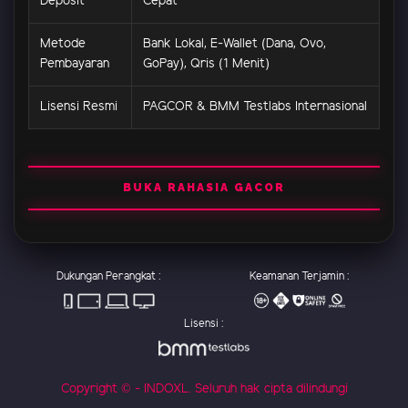
Deposit
Cepat
Metode
Bank Lokal, E-Wallet (Dana, Ovo,
Pembayaran
GoPay), Qris (1 Menit)
Lisensi Resmi
PAGCOR & BMM Testlabs Internasional
BUKA RAHASIA GACOR
Dukungan Perangkat :
Keamanan Terjamin :
Lisensi :
Copyright © - INDOXL. Seluruh hak cipta dilindungi