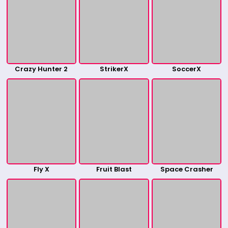
Crazy Hunter 2
StrikerX
SoccerX
Fly X
Fruit Blast
Space Crasher