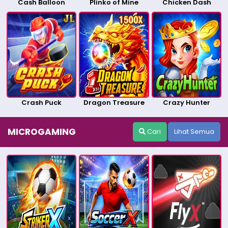
Cash Balloon
Plinko of Mine
Chicken Dash
Crash Puck
Dragon Treasure
Crazy Hunter
MICROGAMING
Cari
Lihat Semua