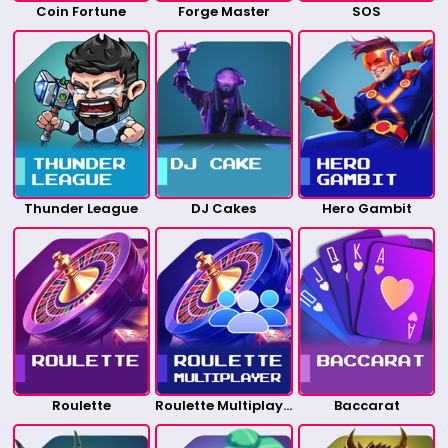
Coin Fortune
Forge Master
SOS
Thunder League
DJ Cakes
Hero Gambit
Roulette
Roulette Multiplayer
Baccarat