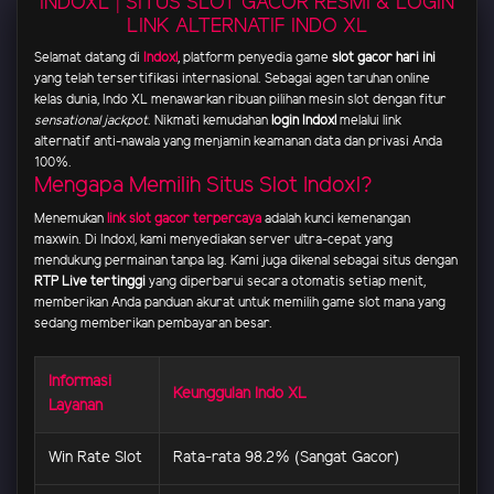
INDOXL | SITUS SLOT GACOR RESMI & LOGIN
LINK ALTERNATIF INDO XL
Selamat datang di
Indoxl
, platform penyedia game
slot gacor hari ini
yang telah tersertifikasi internasional. Sebagai agen taruhan online
kelas dunia, Indo XL menawarkan ribuan pilihan mesin slot dengan fitur
sensational jackpot
. Nikmati kemudahan
login Indoxl
melalui link
alternatif anti-nawala yang menjamin keamanan data dan privasi Anda
100%.
Mengapa Memilih Situs Slot Indoxl?
Menemukan
link slot gacor terpercaya
adalah kunci kemenangan
maxwin. Di Indoxl, kami menyediakan server ultra-cepat yang
mendukung permainan tanpa lag. Kami juga dikenal sebagai situs dengan
RTP Live tertinggi
yang diperbarui secara otomatis setiap menit,
memberikan Anda panduan akurat untuk memilih game slot mana yang
sedang memberikan pembayaran besar.
Informasi
Keunggulan Indo XL
Layanan
Win Rate Slot
Rata-rata 98.2% (Sangat Gacor)