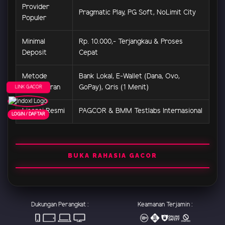
Provider
Pragmatic Play, PG Soft, NoLimit City
Populer
Minimal
Rp. 10.000,- Terjangkau & Proses
Deposit
Cepat
Metode
Bank Lokal, E-Wallet (Dana, Ovo,
Pembayaran
GoPay), Qris (1 Menit)
LINK GACOR
Lisensi Resmi
PAGCOR & BMM Testlabs Internasional
LOGIN / DAFTAR
BUKA RAHASIA GACOR
Dukungan Perangkat :
Keamanan Terjamin :