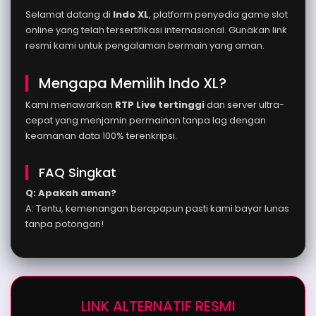
Selamat datang di
Indo XL
, platform penyedia game slot
online yang telah tersertifikasi internasional. Gunakan link
resmi kami untuk pengalaman bermain yang aman.
Mengapa Memilih Indo XL?
Kami menawarkan
RTP Live tertinggi
dan server ultra-
cepat yang menjamin permainan tanpa lag dengan
keamanan data 100% terenkripsi.
FAQ Singkat
Q: Apakah aman?
A: Tentu, kemenangan berapapun pasti kami bayar lunas
tanpa potongan!
LINK ALTERNATIF RESMI