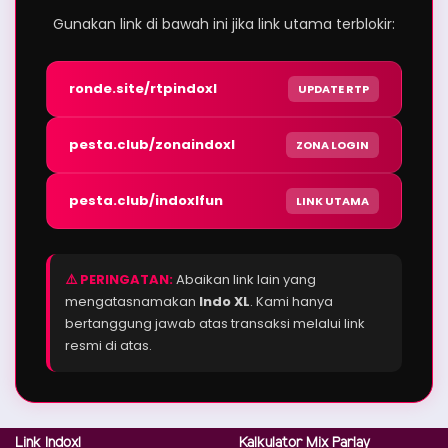
Gunakan link di bawah ini jika link utama terblokir:
ronde.site/rtpindoxl
UPDATE RTP
pesta.club/zonaindoxl
ZONA LOGIN
pesta.club/indoxlfun
LINK UTAMA
⚠️ PERINGATAN:
Abaikan link lain yang
mengatasnamakan
Indo XL
. Kami hanya
bertanggung jawab atas transaksi melalui link
resmi di atas.
Link Indoxl
Kalkulator Mix Parlay